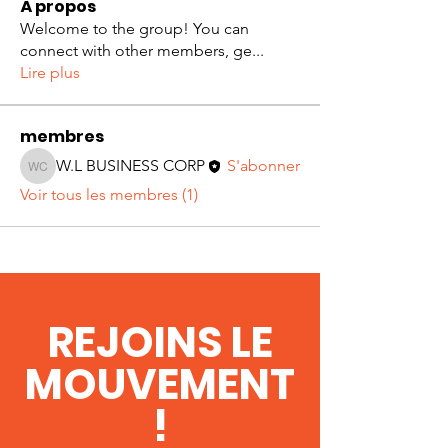
À propos
Welcome to the group! You can
connect with other members, ge
...
Lire plus
membres
W.L BUSINESS CORP
S'abonner
W.L BUSINESS CORP
Voir tous les membres (1)
REJOINS LE
MOUVEMENT
!