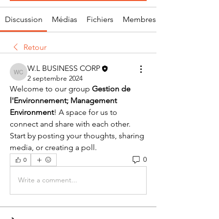
Discussion
Médias
Fichiers
Membres
Retour
W.L BUSINESS CORP
W.L BUSINESS CORP
2 septembre 2024
Welcome to our group 
Gestion de 
l'Environnement; Management 
Environment
! A space for us to 
connect and share with each other. 
Start by posting your thoughts, sharing 
media, or creating a poll.
0
0
Write a comment...