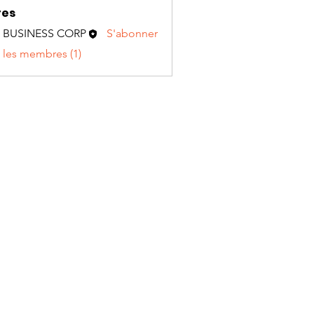
es
L BUSINESS CORP
S'abonner
SINESS CORP
s les membres (1)