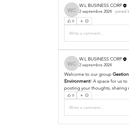
W.L BUSINESS CORP
2 septembre 2024
·
joined 
W.L BUSINESS CORP
0
Write a comment...
W.L BUSINESS CORP
2 septembre 2024
W.L BUSINESS CORP
Welcome to our group 
Gestion
Environment
! A space for us to
posting your thoughts, sharing m
0
Write a comment...