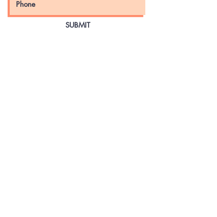
SUBMIT
EMAIL
currentgeneration00@gmail.com
ADDRESS
New York 11433
PHONE
+1 929-691-2939