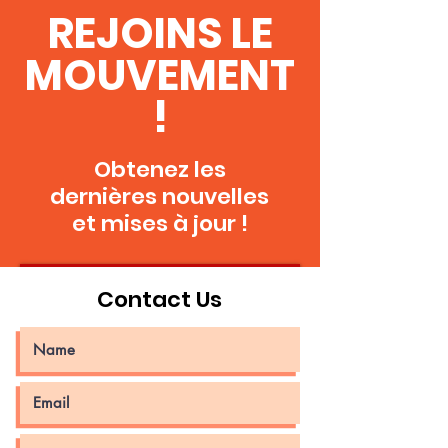
REJOINS LE
MOUVEMENT
!
Obtenez les
dernières nouvelles
et mises à jour !
Rejoins CG
Contact Us