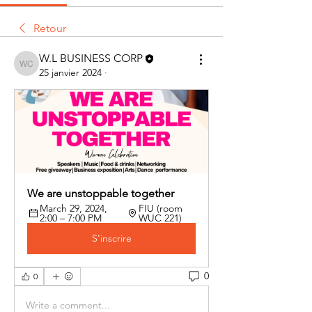
Retour
W.L BUSINESS CORP
W.L BUSINESS CORP
25 janvier 2024
·
We are unstoppable together 
March 29, 2024, 
FIU (room 
2:00 – 7:00 PM
WUC 221)
S'inscrire
0
0
Write a comment...