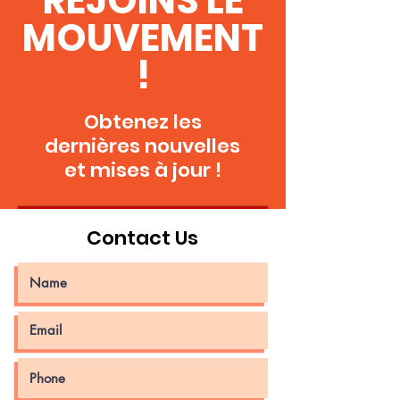
REJOINS LE
MOUVEMENT
!
Obtenez les
dernières nouvelles
et mises à jour !
Rejoins CG
Contact Us