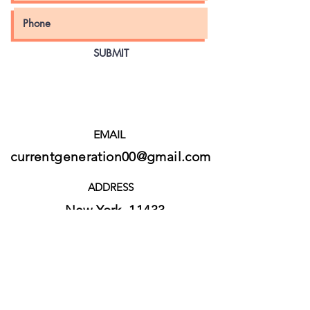
SUBMIT
EMAIL
currentgeneration00@gmail.com
ADDRESS
New York 11433
PHONE
+1 929-691-2939