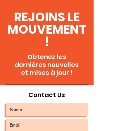
REJOINS LE
MOUVEMENT
!
Obtenez les
dernières nouvelles
et mises à jour !
Rejoins CG
Contact Us